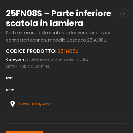
25FN08S – Parte inferiore
scatola in lamiera
Parte inferiore della scatola in lamiera forata per
connettori cannon, modello Bespeco 25SC08S.
CODICE PRODOTTO:
25FN08S
Categorie:
Scatole in metallo per sistemi audio
,
SISTEMI AUDIO & LIGHTING
EAN:
UPC:
Trova in negozio