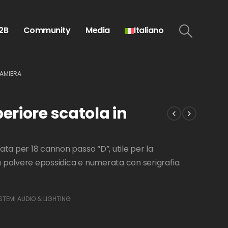
2B
Community
Media
Italiano
LAMIERA
eriore scatola in
ata per 18 cannon passo “D”, utile per la
 a polvere epossidica e numerata con serigrafia.
STEMI AUDIO & LIGHTING