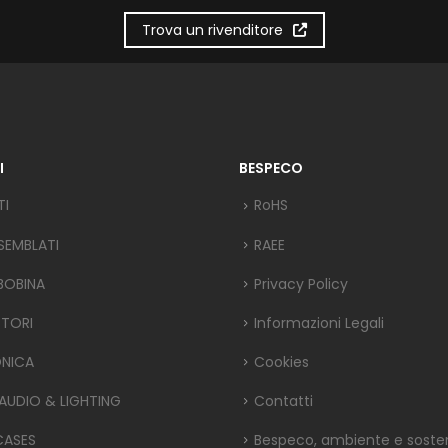
Trova un rivenditore
I
BESPECO
TI
RoHS
SEMBLATI
RAEE
 BOBINA
Privacy Policy
TORI
Informazioni Legali
ONICA
Cookies
 AUDIO & LIGHTING
Contatti
CASES
Bespeco, ambiente e sosteni