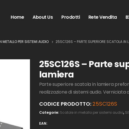
Home
About Us
Prodotti
Rete Vendita
B
N METALLO PER SISTEMI AUDIO
25SC126S – PARTE SUPERIORE SCATOLA IN 
25SC126S – Parte sup
lamiera
Parte superiore scatola in lamiera prefor
realizzazione di sistemi audio. Verniciata
CODICE PRODOTTO:
25SC126S
Categorie:
Scatole in metallo per sistemi audio
,
SI
EAN: