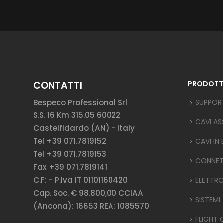
CONTATTI
PRODOTT
Bespeco Professional Srl
SUPPOR
S.S. 16 Km 315.05 60022
CAVI AS
Castelfidardo (AN) - Italy
Tel +39 071.7819152
CAVI IN
Tel +39 071.7819153
CONNET
Fax +39 071.7819141
C.F: - P.Iva IT 01101160420
ELETTR
Cap. Soc. € 98.800,00 CCIAA
SISTEMI
(Ancona): 16653 REA: 1085570
FLIGHT 