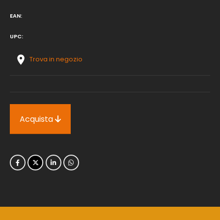
EAN:
UPC:
Trova in negozio
Acquista