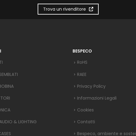
Trova un rivenditore
I
BESPECO
TI
RoHS
SEMBLATI
RAEE
 BOBINA
Privacy Policy
TORI
Informazioni Legali
ONICA
Cookies
 AUDIO & LIGHTING
Contatti
CASES
Bespeco, ambiente e sosteni