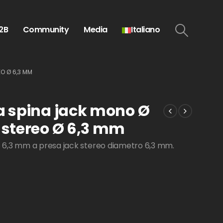
2B
Community
Media
Italiano
O Ø 6,3 MM
a spina jack mono Ø
 stereo Ø 6,3 mm
 6,3 mm a presa jack stereo diametro 6,3 mm.