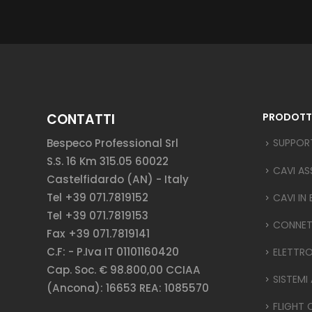
CONTATTI
PRODOTT
Bespeco Professional Srl
SUPPOR
S.S. 16 Km 315.05 60022
CAVI AS
Castelfidardo (AN) - Italy
Tel +39 071.7819152
CAVI IN
Tel +39 071.7819153
CONNET
Fax +39 071.7819141
C.F: - P.Iva IT 01101160420
ELETTR
Cap. Soc. € 98.800,00 CCIAA
SISTEMI
(Ancona): 16653 REA: 1085570
FLIGHT 