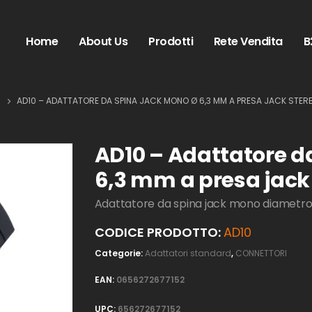
Home
About Us
Prodotti
Rete Vendita
B
AD10 – ADATTATORE DA SPINA JACK MONO Ø 6,3 MM A PRESA JACK STERE
AD10 – Adattatore d
6,3 mm a presa jack
Adattatore da spina jack mono diametro
CODICE PRODOTTO:
AD10
Categorie:
Adattatori standard
,
CONNETTORI
EAN:
0656272677152
UPC:
656272677152