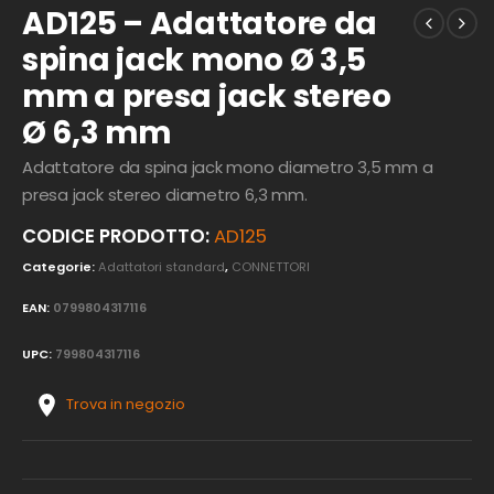
AD125 – Adattatore da
spina jack mono Ø 3,5
mm a presa jack stereo
Ø 6,3 mm
Adattatore da spina jack mono diametro 3,5 mm a
presa jack stereo diametro 6,3 mm.
CODICE PRODOTTO:
AD125
Categorie:
Adattatori standard
,
CONNETTORI
EAN:
0799804317116
UPC:
799804317116
Trova in negozio