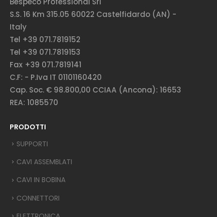
Bespeco Professional Srl
S.S. 16 Km 315.05 60022 Castelfidardo (AN) -
Italy
Tel +39 071.7819152
Tel +39 071.7819153
Fax +39 071.7819141
C.F: - P.Iva IT 01101160420
Cap. Soc. € 98.800,00 CCIAA (Ancona): 16653
REA: 1085570
PRODOTTI
SUPPORTI
CAVI ASSEMBLATI
CAVI IN BOBINA
CONNETTORI
ELETTRONICA