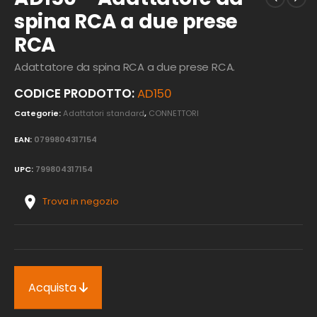
spina RCA a due prese
RCA
Adattatore da spina RCA a due prese RCA.
CODICE PRODOTTO:
AD150
Categorie:
Adattatori standard
,
CONNETTORI
EAN:
0799804317154
UPC:
799804317154
Trova in negozio
Acquista