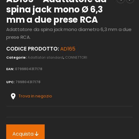
spina jack mono Ø 6,3
mm a due prese RCA
Adattatore da spina jack mono diametro 6,3 mm a due
prese RCA.
CODICE PRODOTTO:
AD165
Categorie:
Adattatori standard
,
CONNETTORI
EAN:
0799804317178
UPC:
799804317178
Trova in negozio
Acquista