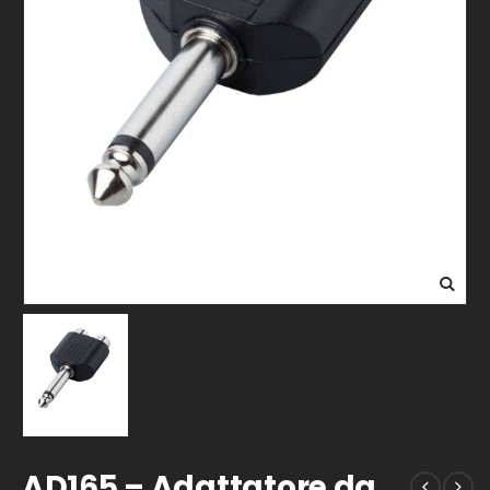
AD165 – Adattatore da