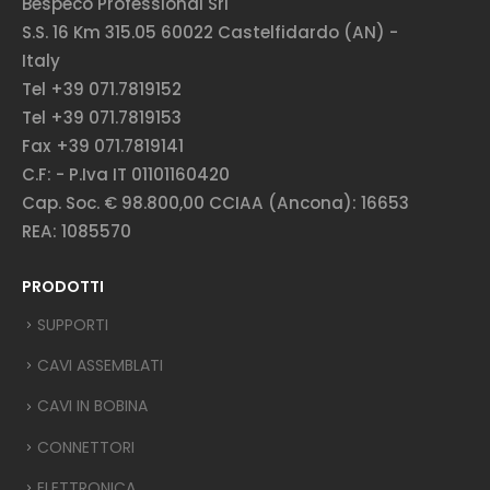
Bespeco Professional Srl
S.S. 16 Km 315.05 60022 Castelfidardo (AN) -
Italy
Tel +39 071.7819152
Tel +39 071.7819153
Fax +39 071.7819141
C.F: - P.Iva IT 01101160420
Cap. Soc. € 98.800,00 CCIAA (Ancona): 16653
REA: 1085570
PRODOTTI
SUPPORTI
CAVI ASSEMBLATI
CAVI IN BOBINA
CONNETTORI
ELETTRONICA