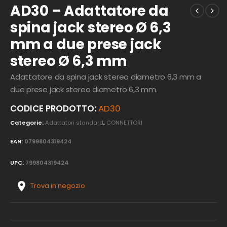
AD30 – Adattatore da
spina jack stereo Ø 6,3
mm a due prese jack
stereo Ø 6,3 mm
Adattatore da spina jack stereo diametro 6,3 mm a
due prese jack stereo diametro 6,3 mm.
CODICE PRODOTTO:
AD30
Categorie:
Adattatori standard
,
CONNETTORI
EAN:
0799804319424
UPC:
799804319424
Trova in negozio