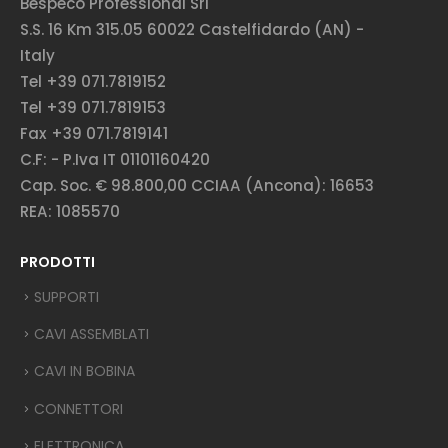
Bespeco Professional Srl
S.S. 16 Km 315.05 60022 Castelfidardo (AN) -
Italy
Tel +39 071.7819152
Tel +39 071.7819153
Fax +39 071.7819141
C.F: - P.Iva IT 01101160420
Cap. Soc. € 98.800,00 CCIAA (Ancona): 16653
REA: 1085570
PRODOTTI
SUPPORTI
CAVI ASSEMBLATI
CAVI IN BOBINA
CONNETTORI
ELETTRONICA