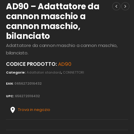
AD90 – Adattatore da
cannon maschio a
cannon maschio,
bilanciato
Adattatore da cannon maschio a cannon maschio,
bilanciato.
CODICE PRODOTTO:
AD90
Categorie:
Adattatori standard
,
CONNETTORI
EAN:
0656272016432
UPC:
656272016432
Trova in negozio