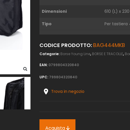
Dimensioni
610 (L) x 23
Tipo
Per tastiera 
CODICE PRODOTTO:
BAG444MKB
Categorie:
Borse Young Line
,
BORSE E TRACOLLE
,
Bo
EAN:
0799804320840
UPC:
799804320840
Trova in negozio
Acquista