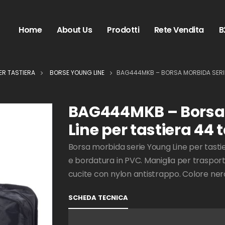
Home
About Us
Prodotti
Rete Vendita
B
ER TASTIERA
BORSE YOUNG LINE
BAG444MKB – BORSA MORBIDA SERIE 
BAG444MKB – Borsa 
Line per tastiera 44 t
Borsa morbida serie Young Line per tastie
e bordatura in PVC. Maniglia per traspor
cucite con nylon antistrappo. Colore ner
SCHEDA TECNICA