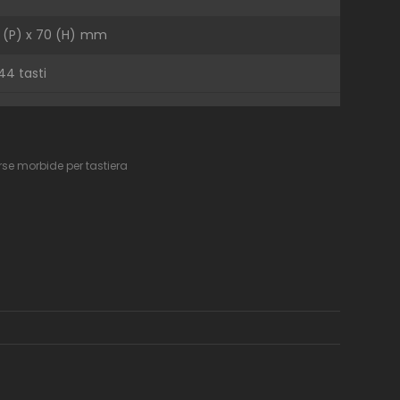
0 (P) x 70 (H) mm
44 tasti
rse morbide per tastiera