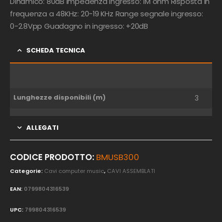
Dinamico: 80dB Impedenza Ingresso: 1M ohm Risposta in
frequenza a 48KHz: 20-19 KHz Range segnale ingresso:
0-2.8Vpp Guadagno in ingresso: +20dB
SCHEDA TECNICA
Lunghezze disponibili (m)
3
ALLEGATI
CODICE PRODOTTO:
BMUSB300
Categorie:
Cavi computer music
,
CAVI ASSEMBLATI
EAN:
0799804316539
UPC:
799804316539