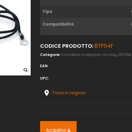
Tipo
Compatibilità
CODICE PRODOTTO:
BTP54F
Categorie:
Connettori multipolari circolari
,
SISTEMI
EAN:
UPC:
Trova in negozio
Acquista