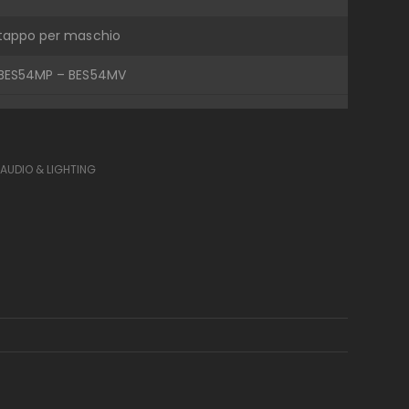
tappo per maschio
BES54MP – BES54MV
 AUDIO & LIGHTING