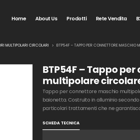
Home
About Us
Prodotti
Rete Vendita
B
RI MULTIPOLARI CIRCOLARI
BTP54F – TAPPO PER CONNETTORE MASCHIO MU
BTP54F – Tappo per
multipolare circolare
Tappo per connettore maschio multipolare
baionetta. Costruito in alluminio secondo
particolari trattamenti che ne garantisco
SCHEDA TECNICA