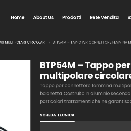
Home
About Us
Prodotti
Rete Vendita
B
RI MULTIPOLARI CIRCOLARI
BTP54M – TAPPO PER CONNETTORE FEMMINA MU
BTP54M – Tappo per
multipolare circolare
Tappo per connettore femmina multipolare
baionetta. Costruito in alluminio secondo
particolari trattamenti che ne garantisco
SCHEDA TECNICA