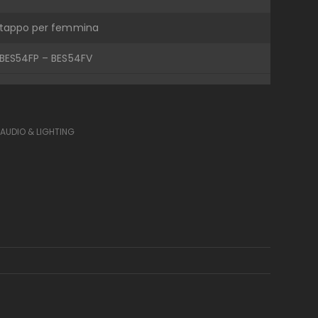
tappo per femmina
BES54FP – BES54FV
 AUDIO & LIGHTING