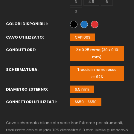
3
4.5
6
9
COLORI DISPONIBILI
CAVO UTILIZZATO
CVP100S
CONDUTTORE
2 x 0.25 mmq (30 x 0.10
mm)
SCHERMATURA
Treccia in rame rosso
>= 92%
DIAMETRO ESTERNO
6.5 mm
CONNETTORI UTILIZZATI
SS50 - SS50
Cavo schermato bilanciato serie Iron Extreme per strumenti,
realizzato con due jack TRS diametro 6,3 mm. Molle guidacavo