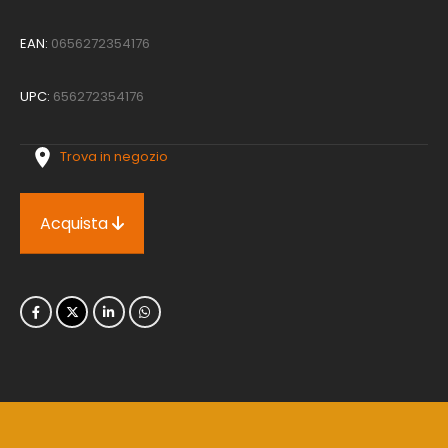
EAN:
0656272354176
UPC:
656272354176
Trova in negozio
Acquista