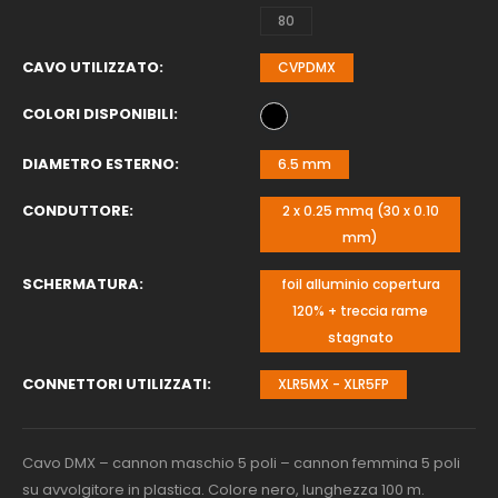
80
CAVO UTILIZZATO
CVPDMX
COLORI DISPONIBILI
DIAMETRO ESTERNO
6.5 mm
CONDUTTORE
2 x 0.25 mmq (30 x 0.10
mm)
SCHERMATURA
foil alluminio copertura
120% + treccia rame
stagnato
CONNETTORI UTILIZZATI
XLR5MX - XLR5FP
Cavo DMX – cannon maschio 5 poli – cannon femmina 5 poli
su avvolgitore in plastica. Colore nero, lunghezza 100 m.