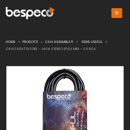
HOME
PRODOTTI
CAVI ASSEMBLATI
SERIE USEFUL
CAVO ADATTATORE – JACK STEREO Ø 6,3 MM – 2 X RCA