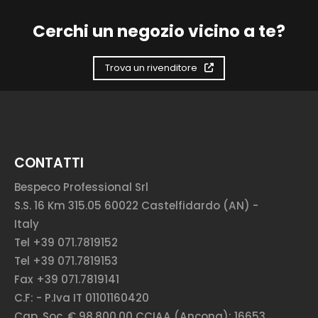
Cerchi un negozio vicino a te?
Trova un rivenditore
CONTATTI
Bespeco Professional Srl
S.S. 16 Km 315.05 60022 Castelfidardo (AN) -
Italy
Tel +39 071.7819152
Tel +39 071.7819153
Fax +39 071.7819141
C.F: - P.Iva IT 01101160420
Cap. Soc. € 98.800,00 CCIAA (Ancona): 16653