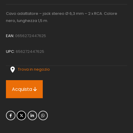
Cavo adattatore – jack stereo Ø 6,3 mm – 2 x RCA. Colore
nero, lunghezza 1,5 m.
EAN:
0656272447625
UPC:
656272447625
Trova in negozio
Acquista