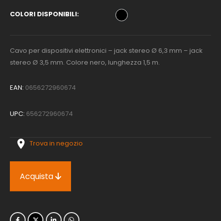
COLORI DISPONIBILI
Cavo per dispositivi elettronici – jack stereo Ø 6,3 mm – jack
stereo Ø 3,5 mm. Colore nero, lunghezza 1,5 m.
EAN:
0656272960674
UPC:
656272960674
Trova in negozio
Acquista