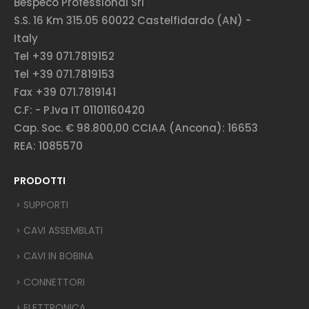
Bespeco Professional Srl
S.S. 16 Km 315.05 60022 Castelfidardo (AN) -
Italy
Tel +39 071.7819152
Tel +39 071.7819153
Fax +39 071.7819141
C.F: - P.Iva IT 01101160420
Cap. Soc. € 98.800,00 CCIAA (Ancona): 16653
REA: 1085570
PRODOTTI
SUPPORTI
CAVI ASSEMBLATI
CAVI IN BOBINA
CONNETTORI
ELETTRONICA