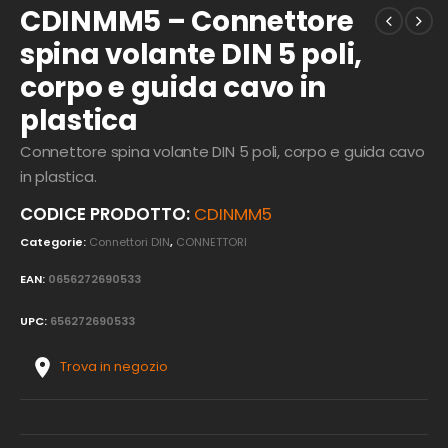
CDINMM5 – Connettore
spina volante DIN 5 poli,
corpo e guida cavo in
plastica
Connettore spina volante DIN 5 poli, corpo e guida cavo
in plastica.
CODICE PRODOTTO:
CDINMM5
Categorie:
Connettori DIN
,
CONNETTORI
EAN:
0656272690533
UPC:
656272690533
Trova in negozio