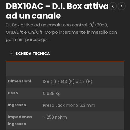
DBX10AC – D.I. Box attiva
ad un canale
D.I. Box attiva ad un canale con controlli 0/+20dB,
GND/Lift e On/Off. Corpo interamente in metallo con
gommini paraspigoli.
SCHEDA TECNICA
Dimensioni
138 (L) x 143 (P) x 47 (H)
Peso
0.688 Kg
Ingresso
Presa Jack mono 6.3 mm
Impedenza
> 250 Kohm
ingresso