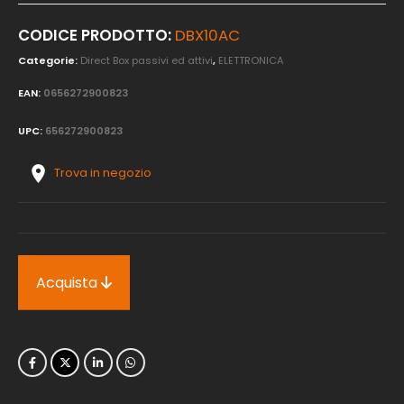
CODICE PRODOTTO:
DBX10AC
Categorie:
Direct Box passivi ed attivi
,
ELETTRONICA
EAN:
0656272900823
UPC:
656272900823
Trova in negozio
Acquista