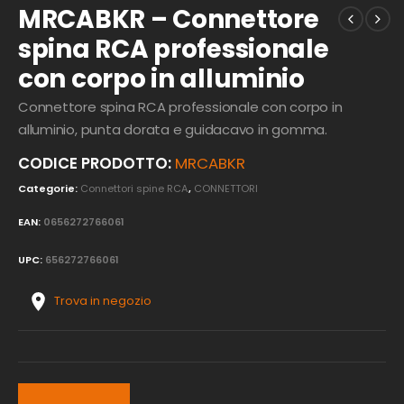
MRCABKR – Connettore
spina RCA professionale
con corpo in alluminio
Connettore spina RCA professionale con corpo in
alluminio, punta dorata e guidacavo in gomma.
CODICE PRODOTTO:
MRCABKR
Categorie:
Connettori spine RCA
,
CONNETTORI
EAN:
0656272766061
UPC:
656272766061
Trova in negozio