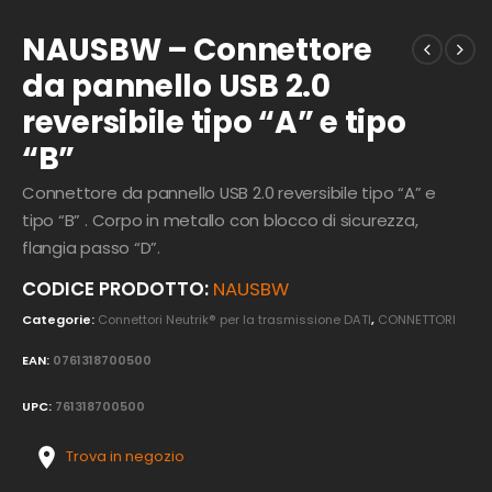
NAUSBW – Connettore
da pannello USB 2.0
reversibile tipo “A” e tipo
“B”
Connettore da pannello USB 2.0 reversibile tipo “A” e
tipo “B” . Corpo in metallo con blocco di sicurezza,
flangia passo “D”.
CODICE PRODOTTO:
NAUSBW
Categorie:
Connettori Neutrik® per la trasmissione DATI
,
CONNETTORI
EAN:
0761318700500
UPC:
761318700500
Trova in negozio