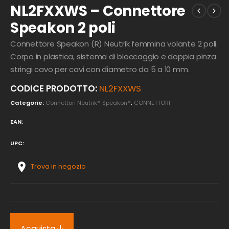
NL2FXXWS – Connettore
Speakon 2 poli
Connettore Speakon (R) Neutrik femmina volante 2 poli.
Corpo in plastica, sistema di bloccaggio e doppia pinza
stringi cavo per cavi con diametro da 5 a 10 mm.
CODICE PRODOTTO:
NL2FXXWS
Categorie:
Connettori Neutrik® Speakon®
,
CONNETTORI
EAN:
UPC:
Trova in negozio
Acquista