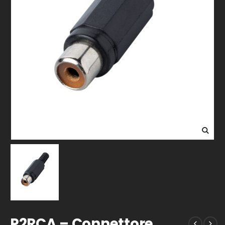
P2RCA – Connettore