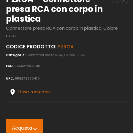
presa RCA con corpo in
plastica
Connettore presa RCA con corpo in plastica. Colore
nero.
CODICE PRODOTTO:
P2RCA
Categorie:
Connettori prese RCA
,
CONNETTORI
EAN:
0656272830410
UPC:
656272830410
Trova in negozio
Acquista