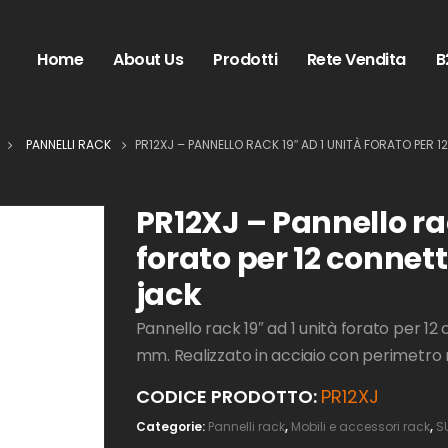
Home
About Us
Prodotti
Rete Vendita
B
PANNELLI RACK
PR12XJ – PANNELLO RACK 19″ AD 1 UNITÀ FORATO PER 
PR12XJ – Pannello rac
forato per 12 connett
jack
Pannello rack 19″ ad 1 unità forato per 12
mm. Realizzato in acciaio con perimetro r
CODICE PRODOTTO:
PR12XJ
Categorie:
Pannelli rack
,
Mobili e accessori rack
,
S