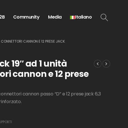
2B
Community
Media
Italiano
12 CONNETTORI CANNON E 12 PRESE JACK
k 19″ ad 1 unità
ori cannon e 12 prese
 connettori cannon passo “D” e 12 prese jack 6,3
inforzato.
UPPORTI