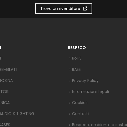
Trova un rivenditore
I
BESPECO
TI
RoHS
SEMBLATI
RAEE
 BOBINA
Privacy Policy
TORI
Informazioni Legali
ONICA
Cookies
 AUDIO & LIGHTING
Contatti
CASES
Bespeco, ambiente e sosteni