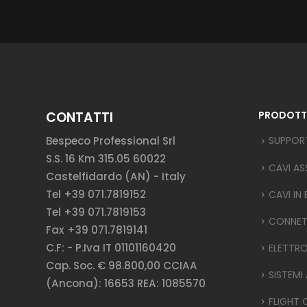
CONTATTI
PRODOTT
Bespeco Professional Srl
SUPPOR
S.S. 16 Km 315.05 60022
CAVI AS
Castelfidardo (AN) - Italy
Tel +39 071.7819152
CAVI IN
Tel +39 071.7819153
CONNET
Fax +39 071.7819141
C.F: - P.Iva IT 01101160420
ELETTR
Cap. Soc. € 98.800,00 CCIAA
SISTEMI
(Ancona): 16653 REA: 1085570
FLIGHT 