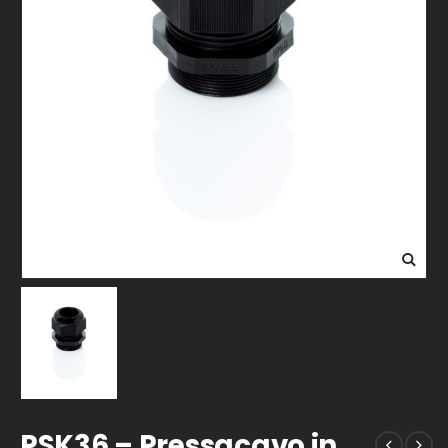
PSK36 – Pressacavo in