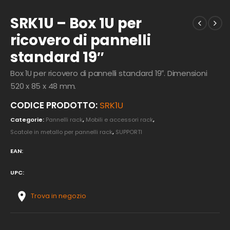
SRK1U – Box 1U per
ricovero di pannelli
standard 19″
Box 1U per ricovero di pannelli standard 19″. Dimensioni
520 x 85 x 48 mm.
CODICE PRODOTTO:
SRK1U
Categorie:
Pannelli rack
,
Mobili e accessori rack
,
Scatole in metallo per pannelli rack
,
SUPPORTI
EAN:
UPC:
Trova in negozio