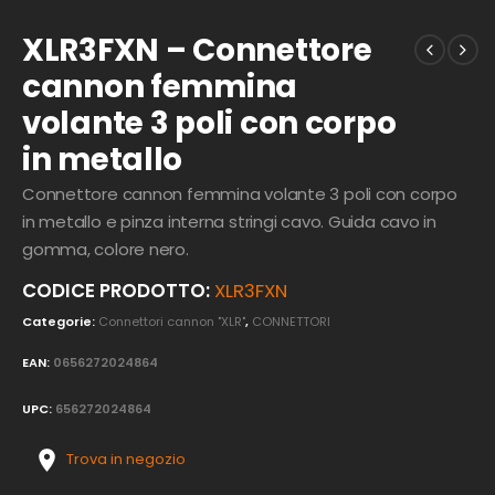
XLR3FXN – Connettore
cannon femmina
volante 3 poli con corpo
in metallo
Connettore cannon femmina volante 3 poli con corpo
in metallo e pinza interna stringi cavo. Guida cavo in
gomma, colore nero.
CODICE PRODOTTO:
XLR3FXN
Categorie:
Connettori cannon "XLR"
,
CONNETTORI
EAN:
0656272024864
UPC:
656272024864
Trova in negozio