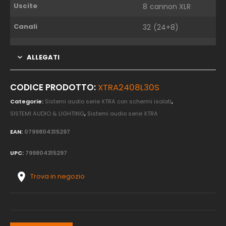
Uscite
8 cannon XLR
Canali
32 (24+8)
ALLEGATI
CODICE PRODOTTO:
XTRA2408L30S
Categorie:
Sistemi audio serie XTRA con schermi isolati
,
SISTEMI AUDIO & LIGHTING
,
Sistemi audio serie XTRA
EAN:
0799804315297
UPC:
799804315297
Trova in negozio