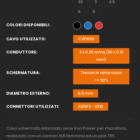
20
3
4.5
6
9
COLORI DISPONIBILI
CAVO UTILIZZATO
CVP100S
CONDUTTORE
2 x 0.25 mmq (30 x 0.10
mm)
SCHERMATURA
Treccia in rame rosso
>= 92%
DIAMETRO ESTERNO
6.5 mm
CONNETTORI UTILIZZATI
XLR3FX - SS10
Cavo schermato bilanciato serie Iron Power per microfono,
realizzato con un cannon XLR femmina ed un jack TRS