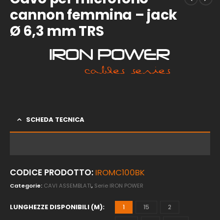
cannon femmina – jack
Ø 6,3 mm TRS
SCHEDA TECNICA
CODICE PRODOTTO:
IROMC100BK
Categorie:
CAVI ASSEMBLATI
,
Serie IRON POWER
LUNGHEZZE DISPONIBILI (M)
1
15
2