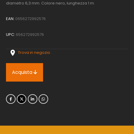
diametro 6,3 mm. Colore nero, lunghezza 1 m.
EAN:
0656272992576
UPC:
656272992576
Trova in negozio
Acquista