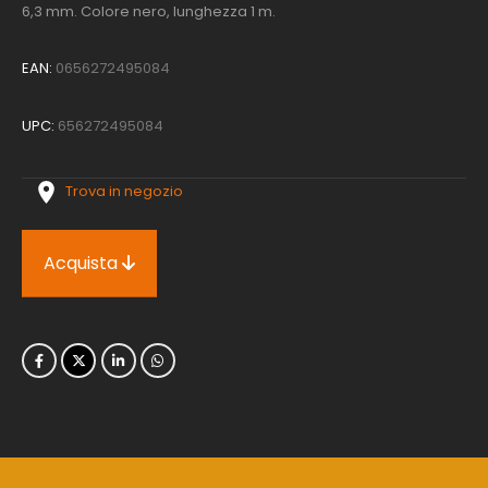
6,3 mm. Colore nero, lunghezza 1 m.
EAN:
0656272495084
UPC:
656272495084
Trova in negozio
Acquista