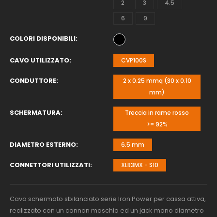
2
3
4.5
6
9
COLORI DISPONIBILI
CAVO UTILIZZATO
CVP100S
CONDUTTORE
2 x 0.25 mmq (30 x 0.10
mm)
SCHERMATURA
Treccia in rame rosso
>= 92%
DIAMETRO ESTERNO
6.5 mm
CONNETTORI UTILIZZATI
XLR3MX - S10
Cavo schermato sbilanciato serie Iron Power per cassa attiva,
realizzato con un cannon maschio ed un jack mono diametro