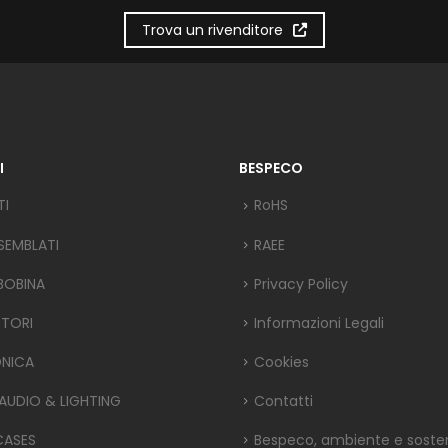
Trova un rivenditore
I
BESPECO
TI
RoHS
SEMBLATI
RAEE
 BOBINA
Privacy Policy
TORI
Informazioni Legali
ONICA
Cookies
 AUDIO & LIGHTING
Contatti
CASES
Bespeco, ambiente e sosteni