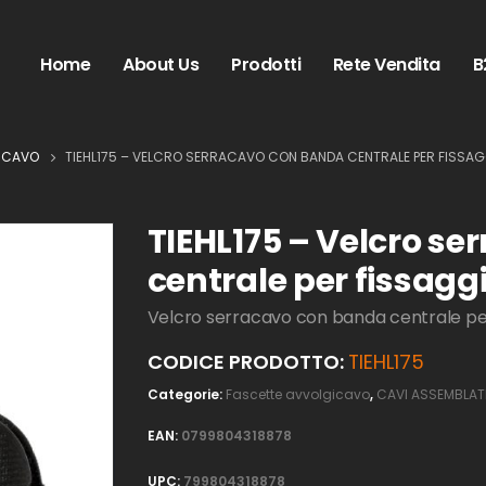
Home
About Us
Prodotti
Rete Vendita
B
ICAVO
TIEHL175 – VELCRO SERRACAVO CON BANDA CENTRALE PER FISSA
TIEHL175 – Velcro s
centrale per fissagg
Velcro serracavo con banda centrale per
CODICE PRODOTTO:
TIEHL175
Categorie:
Fascette avvolgicavo
,
CAVI ASSEMBLAT
EAN:
0799804318878
UPC:
799804318878