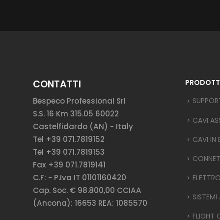
CONTATTI
PRODOTT
Bespeco Professional Srl
SUPPOR
S.S. 16 Km 315.05 60022
CAVI AS
Castelfidardo (AN) - Italy
Tel +39 071.7819152
CAVI IN
Tel +39 071.7819153
CONNET
Fax +39 071.7819141
C.F: - P.Iva IT 01101160420
ELETTR
Cap. Soc. € 98.800,00 CCIAA
SISTEMI
(Ancona): 16653 REA: 1085570
FLIGHT 