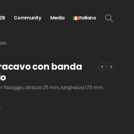
2B
Community
Media
Italiano
GGIO
erracavo con banda
io
 fissaggio, altezza 25 mm, lunghezza 175 mm.
I